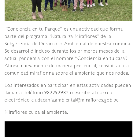
“Conciencia en tu Parque” es una actividad que forma
parte del programa “Naturaliza Miraflores” de la
Subgerencia de Desarrollo Ambiental de nuestra comuna.
Se desarrolló incluso durante los primeros meses de la
actual pandemia con el nombre “Conciencia en tu casa”.
Ahora, nuevamente de manera presencial, sensibiliza a la
comunidad miraflorina sobre el ambiente que nos rodea.
Los interesados en participar en estas actividades pueden
llamar al teléfono 982292982 o escribir al correo
electrónico ciudadanía.ambiental@miraflores.gob.pe
Miraflores cuida el ambiente.