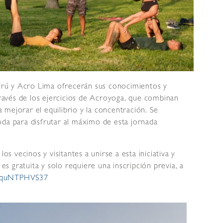
 Perú y Acro Lima ofrecerán sus conocimientos y
 través de los ejercicios de Acroyoga, que combinan
ra mejorar el equilibrio y la concentración. Se
oda para disfrutar al máximo de esta jornada
os vecinos y visitantes a unirse a esta iniciativa y
 es gratuita y solo requiere una inscripción previa, a
z6pquNTPHVS37