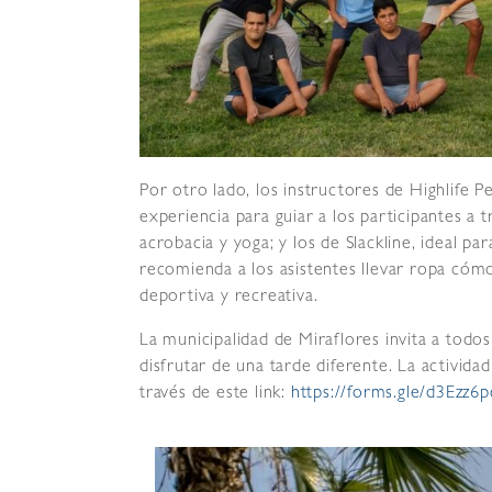
Por otro lado, los instructores de Highlife
experiencia para guiar a los participantes a
acrobacia y yoga; y los de Slackline, ideal pa
recomienda a los asistentes llevar ropa cóm
deportiva y recreativa.
La municipalidad de Miraflores invita a todos l
disfrutar de una tarde diferente. La actividad
través de este link:
https://forms.gle/d3Ez