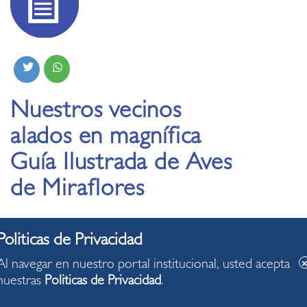
Nuestros vecinos
alados en magnífica
Guía Ilustrada de Aves
de Miraflores
06.04.2022
Al navegar en nuestro portal institucional, usted acepta
nuestras
Politicas de Privacidad
.