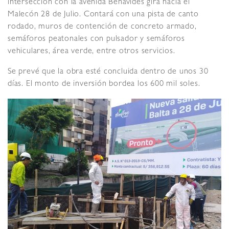
intersección con la avenida Benavides gira hacia el
Malecón 28 de Julio. Contará con una pista de canto
rodado, muros de contención de concreto armado,
semáforos peatonales con pulsador y semáforos
vehiculares, área verde, entre otros servicios.
Se prevé que la obra esté concluida dentro de unos 30
días. El monto de inversión bordea los 600 mil soles.