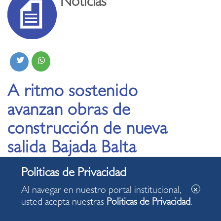
Noticias
A ritmo sostenido
avanzan obras de
construcción de nueva
salida Bajada Balta
hacia Malecón 28 de
Julio
Al navegar en nuestro portal institucional,
usted acepta nuestras
Politicas de Privacidad
.
17.12.2019