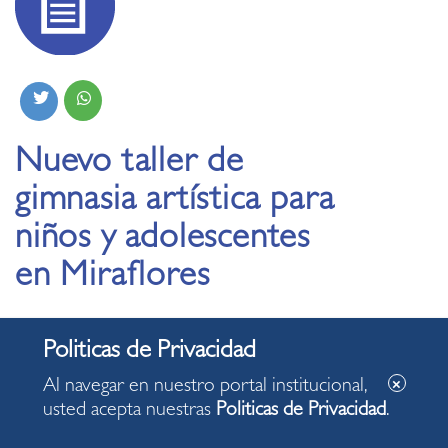
Nuevo taller de
gimnasia artística para
niños y adolescentes
en Miraflores
21.09.2023
Al navegar en nuestro portal institucional,
El municipio reafirma su compromiso de
usted acepta nuestras
Politicas de Privacidad
.
proporcionar oportunidades enriquecedoras y
saludables para los niños de la comunidad.