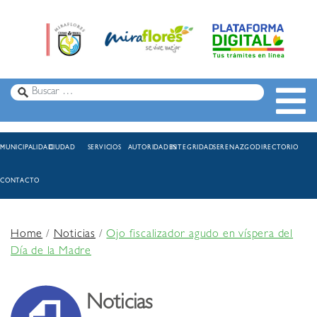
MUNICIPALIDAD
CIUDAD
SERVICIOS
AUTORIDADES
INTEGRIDAD
SERENAZGO
DIRECTORIO
CONTACTO
Home
/
Noticias
/
Ojo fiscalizador agudo en víspera del
Día de la Madre
Noticias