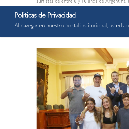
surfistas de entre 8 y 18 años de Argentina, B
En el anuncio del torneo en mención estuvier
Canales; el burgomaestre de San Bartolo, Aug
Al navegar en nuestro portal institucional, usted a
de Sao Paulo, Ze Paulo Ferreira; el represen
Rodríguez; y el gerente general de Olas Pro