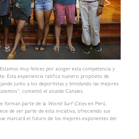
Estamos muy felices por acoger esta competencia y
te. Esta experiencia ratifica nuestro propósito de
jando junto a los deportistas y brindando las mejores
talentos”, comentó el alcalde Canales.
ue forman parte de la
World Surf Cities
en Perú,
llece de ser parte de esta iniciativa, ofreciendo sus
ue marcará el futuro de los mejores exponentes del