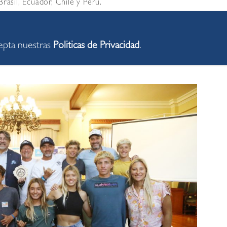
rasil, Ecuador, Chile y Perú.
on presentes el alcalde de Miraflores, Carlos
ust Carbajal; el presidente de la Federación de Surf
cepta nuestras
Politicas de Privacidad
.
tante de la Red Mundial de Ciudades del Surf, Felipe
 Tour, Roberto Meza.