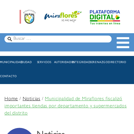
MUNICIPALIDAD
CIUDAD
SERVICIOS
AUTORIDADES
INTEGRIDAD
SERENAZGO
DIRECTORIO
CONTACTO
Home
/
Noticias
/
Municipalidad de Miraflores fiscalizó
importantes tiendas por departamento y supermercados
del distrito