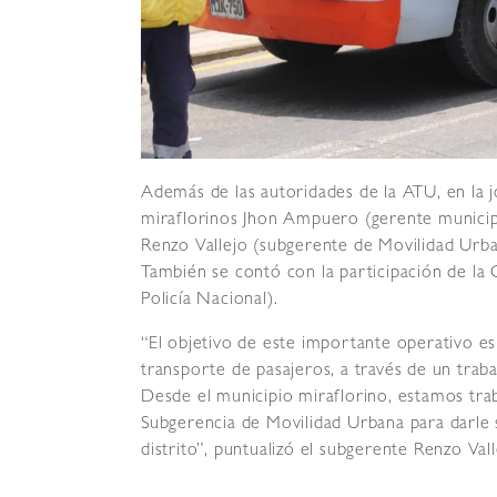
Además de las autoridades de la ATU, en la 
miraflorinos Jhon Ampuero (gerente municip
Renzo Vallejo (subgerente de Movilidad Urba
También se contó con la participación de la 
Policía Nacional).
“El objetivo de este importante operativo es
transporte de pasajeros, a través de un trab
Desde el municipio miraflorino, estamos tra
Subgerencia de Movilidad Urbana para darle se
distrito”, puntualizó el subgerente Renzo Vall