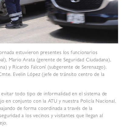
jornada estuvieron presentes los funcionarios
al), Mario Arata (gerente de Seguridad Ciudadana),
na) y Ricardo Falconí (subgerente de Serenazgo).
Cmte. Evelin López (jefe de tránsito centro de la
 evitar todo tipo de informalidad en el sistema de
ajo en conjunto con la ATU y nuestra Policía Nacional.
bajando de forma coordinada a través de la
guridad a los vecinos y visitantes que llegan al
ejo.