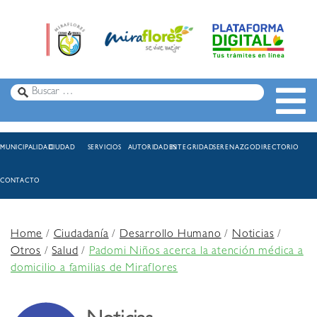
MUNICIPALIDAD
CIUDAD
SERVICIOS
AUTORIDADES
INTEGRIDAD
SERENAZGO
DIRECTORIO
CONTACTO
Home
/
Ciudadanía
/
Desarrollo Humano
/
Noticias
/
Otros
/
Salud
/
Padomi Niños acerca la atención médica a
domicilio a familias de Miraflores