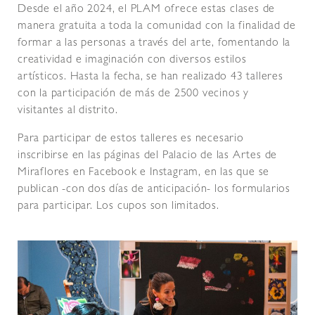
Desde el año 2024, el PLAM ofrece estas clases de
manera gratuita a toda la comunidad con la finalidad de
formar a las personas a través del arte, fomentando la
creatividad e imaginación con diversos estilos
artísticos. Hasta la fecha, se han realizado 43 talleres
con la participación de más de 2500 vecinos y
visitantes al distrito.
Para participar de estos talleres es necesario
inscribirse en las páginas del Palacio de las Artes de
Miraflores en Facebook e Instagram, en las que se
publican -con dos días de anticipación- los formularios
para participar. Los cupos son limitados.