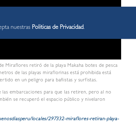
cepta nuestras
Politicas de Privacidad
.
de Miraflores retiró de la playa Makaha botes de pesca
tros de las playas miraflorinas está prohibida está
rtido en un peligro para bañistas y surfistas.
e las embarcaciones para que las retiren, pero al no
mbién se recuperó el espacio público y nivelaron
uenosdiasperu/locales/297332-miraflores-retiran-playa-