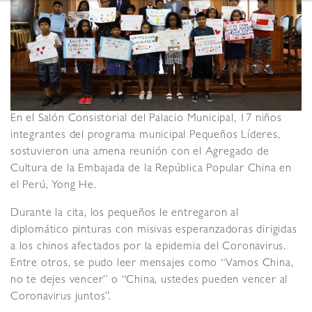
En el Salón Consistorial del Palacio Municipal, 17 niños
integrantes del programa municipal Pequeños Líderes,
sostuvieron una amena reunión con el Agregado de
Cultura de la Embajada de la República Popular China en
el Perú, Yong He.
Durante la cita, los pequeños le entregaron al
diplomático pinturas con misivas esperanzadoras dirigidas
a los chinos afectados por la epidemia del Coronavirus.
Entre otros, se pudo leer mensajes como “Vamos China,
no te dejes vencer” o “China, ustedes pueden vencer al
Coronavirus juntos”.