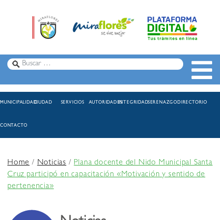
MUNICIPALIDAD
CIUDAD
SERVICIOS
AUTORIDADES
INTEGRIDAD
SERENAZGO
DIRECTORIO
CONTACTO
Home
/
Noticias
/
Plana docente del Nido Municipal Santa
Cruz participó en capacitación «Motivación y sentido de
pertenencia»