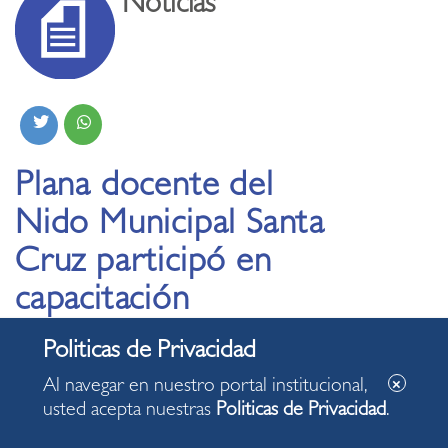
Noticias
Plana docente del
Nido Municipal Santa
Cruz participó en
capacitación
«Motivación y sentido
de pertenencia»
Al navegar en nuestro portal institucional,
usted acepta nuestras
Politicas de Privacidad
.
04.08.2023