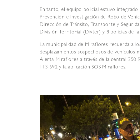
En tanto, el equipo policial estuvo integrado
Prevención e Investigación de Robo de Vehícu
Dirección de Tránsito, Transporte y Seguridad 
División Territorial (Divter) y 8 policías de 
La municipalidad de Miraflores recuerda a lo
desplazamientos sospechosos de vehículos m
Alerta Miraflores a través de la central 35
113 692 y la aplicación SOS Miraflores.