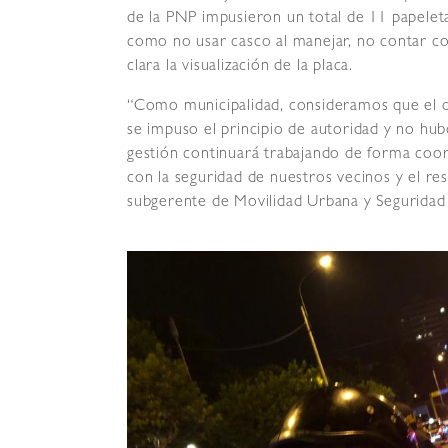
de la PNP impusieron un total de 11 papeleta
como no usar casco al manejar, no contar co
clara la visualización de la placa.
“Como municipalidad, consideramos que el 
se impuso el principio de autoridad y no hubo
gestión continuará trabajando de forma coor
con la seguridad de nuestros vecinos y el re
subgerente de Movilidad Urbana y Seguridad 