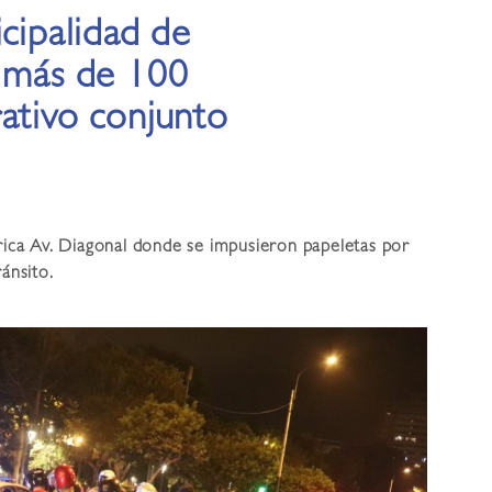
icipalidad de
n más de 100
ativo conjunto
trica Av. Diagonal donde se impusieron papeletas por
ánsito.