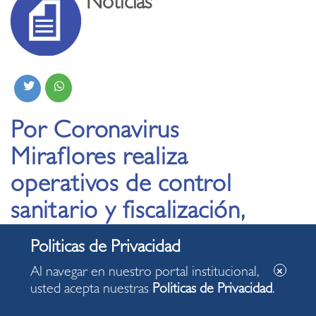
Noticias
Por Coronavirus
Miraflores realiza
operativos de control
sanitario y fiscalización,
en diversos locales
comerciales y centros
Al navegar en nuestro portal institucional,
nocturnos
usted acepta nuestras
Politicas de Privacidad
.