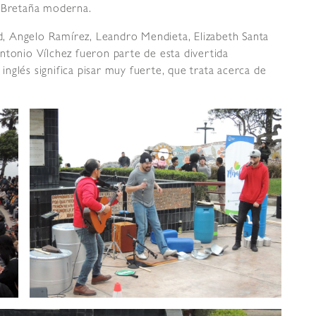
n Bretaña moderna.
, Angelo Ramírez, Leandro Mendieta, Elizabeth Santa
ntonio Vílchez fueron parte de esta divertida
nglés significa pisar muy fuerte, que trata acerca de