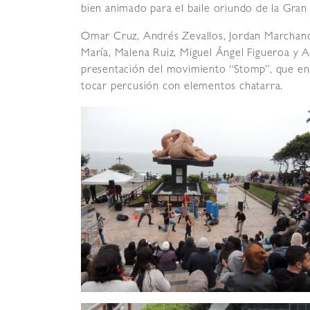
bien animado para el baile oriundo de la Gra
Omar Cruz, Andrés Zevallos, Jordan Marchand
María, Malena Ruiz, Miguel Ángel Figueroa y A
presentación del movimiento “Stomp”, que en i
tocar percusión con elementos chatarra.