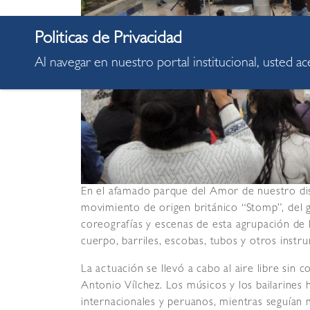
Al navegar en nuestro portal institucional, usted a
En el afamado parque del Amor de nuestro dis
movimiento de origen británico “Stomp”, del 
coreografías y escenas de esta agrupación de
cuerpo, barriles, escobas, tubos y otros instr
La actuación se llevó a cabo al aire libre sin c
Antonio Vílchez. Los músicos y los bailarines 
internacionales y peruanos, mientras seguían