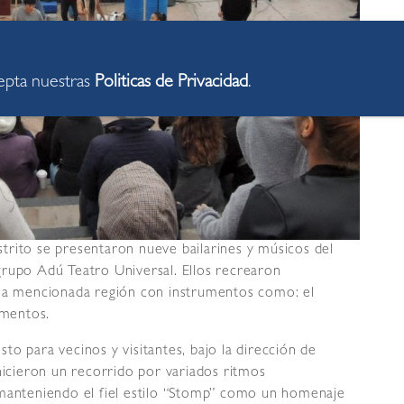
cepta nuestras
Politicas de Privacidad
.
trito se presentaron nueve bailarines y músicos del
grupo Adú Teatro Universal. Ellos recrearon
 la mencionada región con instrumentos como: el
umentos.
osto para vecinos y visitantes, bajo la dirección de
hicieron un recorrido por variados ritmos
 manteniendo el fiel estilo “Stomp” como un homenaje