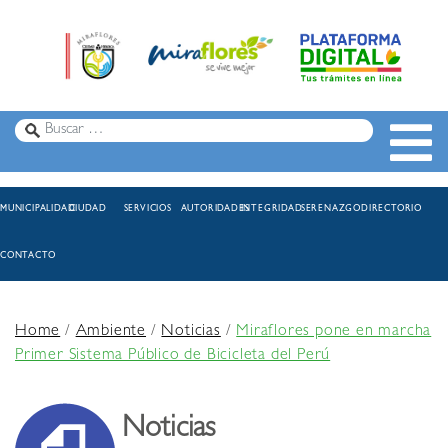
MUNICIPALIDAD
CIUDAD
SERVICIOS
AUTORIDADES
INTEGRIDAD
SERENAZGO
DIRECTORIO
CONTACTO
Home
/
Ambiente
/
Noticias
/
Miraflores pone en marcha
Primer Sistema Público de Bicicleta del Perú
Noticias