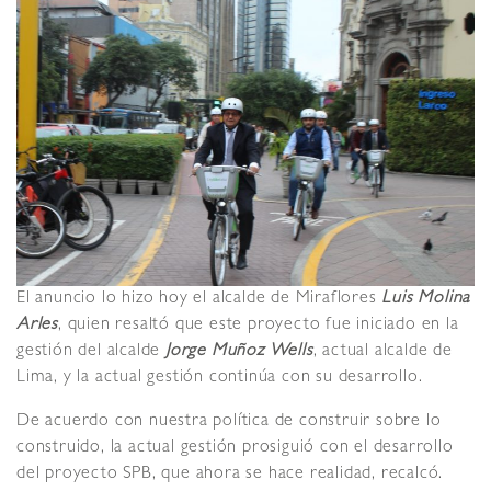
El anuncio lo hizo hoy el alcalde de Miraflores
Luis Molina
Arles
, quien resaltó que este proyecto fue iniciado en la
gestión del alcalde
Jo
rge Muñoz Wells
, actual alcalde de
Lima, y la actual gestión continúa con su desarrollo.
De acuerdo con nuestra política de construir sobre lo
construido, la actual gestión prosiguió con el desarrollo
del proyecto SPB, que ahora se hace realidad, recalcó.