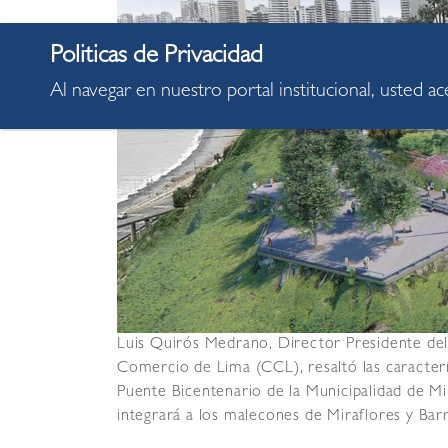
Al navegar en nuestro portal institucional, usted a
Luis Quirós Medrano, Director Presidente de
Comercio de Lima (CCL), resaltó las caracter
Puente Bicentenario de la Municipalidad de Mi
integrará a los malecones de Miraflores y Bar