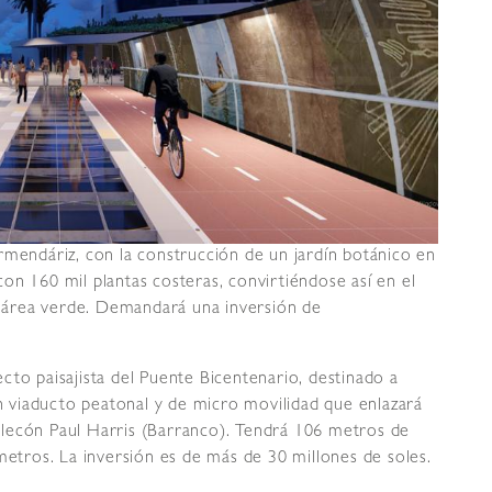
rmendáriz, con la construcción de un jardín botánico en
on 160 mil plantas costeras, convirtiéndose así en el
 área verde. Demandará una inversión de
cto paisajista del Puente Bicentenario, destinado a
un viaducto peatonal y de micro movilidad que enlazará
lecón Paul Harris (Barranco). Tendrá 106 metros de
metros. La inversión es de más de 30 millones de soles.