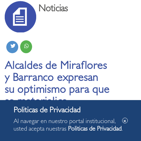
Noticias
Alcaldes de Miraflores
y Barranco expresan
su optimismo para que
se materialice
proyecto de
Al navegar en nuestro portal institucional,
construcción del
usted acepta nuestras
Politicas de Privacidad
.
Parque y Puente