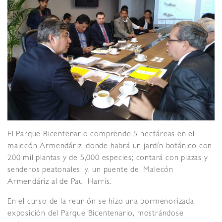
El Parque Bicentenario comprende 5 hectáreas en el
malecón Armendáriz, donde habrá un jardín botánico con
200 mil plantas y de 5,000 especies; contará con plazas y
senderos peatonales; y, un puente del Malecón
Armendáriz al de Paul Harris.
En el curso de la reunión se hizo una pormenorizada
exposición del Parque Bicentenario, mostrándose