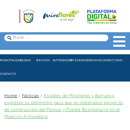
MUNICIPALIDAD
CIUDAD
SERVICIOS
AUTORIDADES
INTEGRIDAD
SERENAZGO
DIRECTORIO
CONTACTO
Home
/
Noticias
/
Alcaldes de Miraflores y Barranco
expresan su optimismo para que se materialice proyecto
de construcción del Parque y Puente Bicentenario en el
Malecón Armendáriz