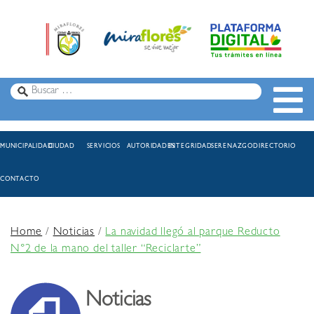
MUNICIPALIDAD
CIUDAD
SERVICIOS
AUTORIDADES
INTEGRIDAD
SERENAZGO
DIRECTORIO
CONTACTO
Home
/
Noticias
/
La navidad llegó al parque Reducto
N°2 de la mano del taller “Reciclarte”
Noticias