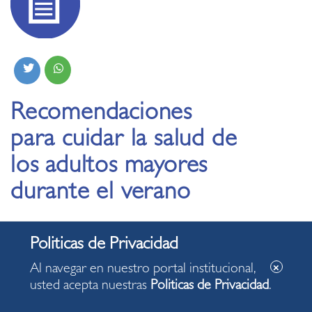
Recomendaciones
para cuidar la salud de
los adultos mayores
durante el verano
29.01.2026
Al navegar en nuestro portal institucional,
Martín Guizado, especialista en Gerontología,
usted acepta nuestras
Politicas de Privacidad
.
comparte pautas clave ante las altas
temperaturas registradas en el distrito.