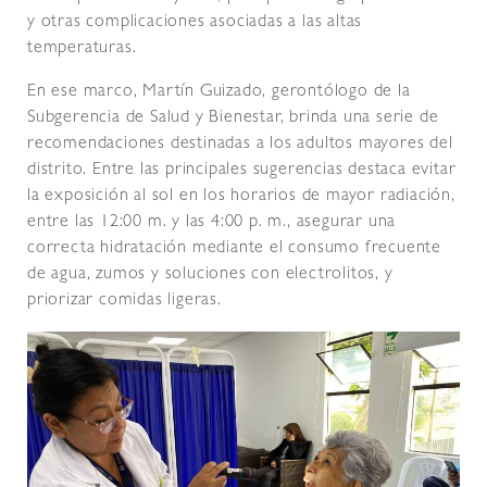
y otras complicaciones asociadas a las altas
temperaturas.
En ese marco, Martín Guizado, gerontólogo de la
Subgerencia de Salud y Bienestar, brinda una serie de
recomendaciones destinadas a los adultos mayores del
distrito. Entre las principales sugerencias destaca evitar
la exposición al sol en los horarios de mayor radiación,
entre las 12:00 m. y las 4:00 p. m., asegurar una
correcta hidratación mediante el consumo frecuente
de agua, zumos y soluciones con electrolitos, y
priorizar comidas ligeras.