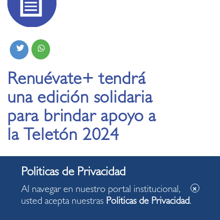
Renuévate+ tendrá
una edición solidaria
para brindar apoyo a
la Teletón 2024
23.08.2024
Al navegar en nuestro portal institucional,
Será una jornada de baile, juegos deportivos y
usted acepta nuestras
Politicas de Privacidad
.
actividad física este domingo 25 de agosto, en la
avenida Larco.