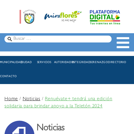
MUNICIPALIDAD
CIUDAD
SERVICIOS
AUTORIDADES
INTEGRIDAD
SERENAZGO
DIRECTORIO
CONTACTO
Home
/
Noticias
/
Renuévate+ tendrá una edición
solidaria para brindar apoyo a la Teletón 2024
Noticias