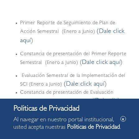
Primer Reporte de Seguimiento de Plan de
(Dale click
Acción Semestral (Enero a Junio)
aquí
)
Constancia de presentación del Primer Reporte
(
Dale click aquí
)
Semestral (Enero a Junio)
Evaluación Semestral de la Implementación del
(
Dale click aquí
)
SCI (Enero a Junio)
Constancia de presentación de Evaluación
(Dale click
Semestral – SCI (Enero a Junio)
aquí)
Al navegar en nuestro portal institucional,
Segundo Reporte de Seguimiento de PAA.
(Dale
usted acepta nuestras
Politicas de Privacidad
.
click aquí)
Constancia Segundo Reporte de Seguimiento