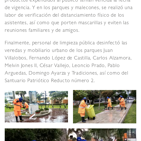
productos expendidos al público tenían vencida la fecha
de vigencia. Y en los parques y malecones, se realizó una
labor de verificación del distanciamiento físico de los
asistentes, así como que porten mascarillas y eviten las
reuniones familiares y de amigos.
Finalmente, personal de limpieza pública desinfectó las
veredas y mobiliario urbano de los parques Juan
Villalobos, Fernando López de Castilla, Carlos Alzamora,
Melvin Jones II, César Vallejo, Leoncio Prado, Pablo
Arguedas, Domingo Ayarza y Tradiciones, así como del
Santuario Patriótico Reducto número 2.