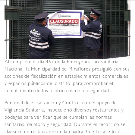
Al cumplirse el día 467 de la Emergencia no Sanitaria
Nacional, la Municipalidad de Miraflores prosiguió con sus
acciones de fiscalización en establecimientos comerciales
y espacios públicos del distrito, para comprobar el
cumplimiento de los protocolos de bioseguridad.
Personal de Fiscalización y Control, con el apoyo de
Vigilancia Sanitaria, inspeccionó diversos restaurantes y
bodegas para verificar que se cumplan las normas
sanitarias, de aforo y seguridad. Durante el recorrido se
clausuró un restaurante en la cuadra 3 de la calle José