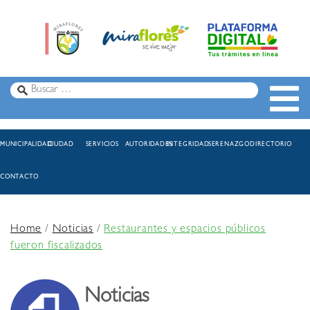
MUNICIPALIDAD
CIUDAD
SERVICIOS
AUTORIDADES
INTEGRIDAD
SERENAZGO
DIRECTORIO
CONTACTO
Home
/
Noticias
/
Restaurantes y espacios públicos
fueron fiscalizados
Noticias