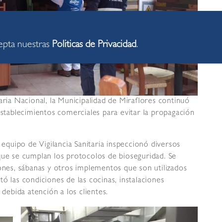
cepta nuestras
Politicas de Privacidad
.
aria Nacional, la Municipalidad de Miraflores continuó
establecimientos comerciales para evitar la propagación
 equipo de Vigilancia Sanitaria inspeccionó diversos
que se cumplan los protocolos de bioseguridad. Se
hones, sábanas y otros implementos que son utilizados
ó las condiciones de las cocinas, instalaciones
 debida atención a los clientes.