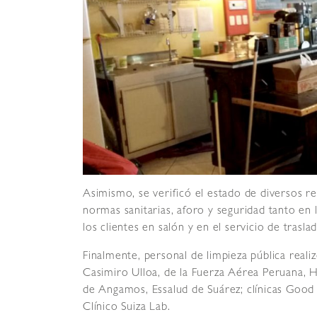
Asimismo, se verificó el estado de diversos re
normas sanitarias, aforo y seguridad tanto en 
los clientes en salón y en el servicio de trasla
Finalmente, personal de limpieza pública realiz
Casimiro Ulloa, de la Fuerza Aérea Peruana, H
de Angamos, Essalud de Suárez; clínicas Good
Clínico Suiza Lab.