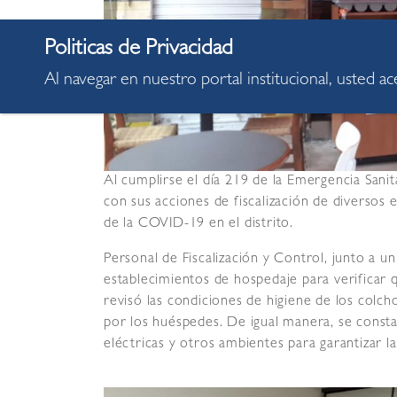
Al navegar en nuestro portal institucional, usted a
Al cumplirse el día 219 de la Emergencia Sanit
con sus acciones de fiscalización de diversos 
de la COVID-19 en el distrito.
Personal de Fiscalización y Control, junto a un
establecimientos de hospedaje para verificar 
revisó las condiciones de higiene de los colc
por los huéspedes. De igual manera, se constat
eléctricas y otros ambientes para garantizar la