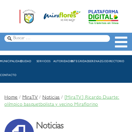
MUNICIPALIDAD
CIUDAD
SERVICIOS
AUTORIDADES
INTEGRIDAD
SERENAZGO
DIRECTORIO
CONTACTO
Home
/
MiraTV
/
Noticias
/
[MiraTV] Ricardo Duarte:
olímpico basquetbolista y vecino Miraflorino
Noticias