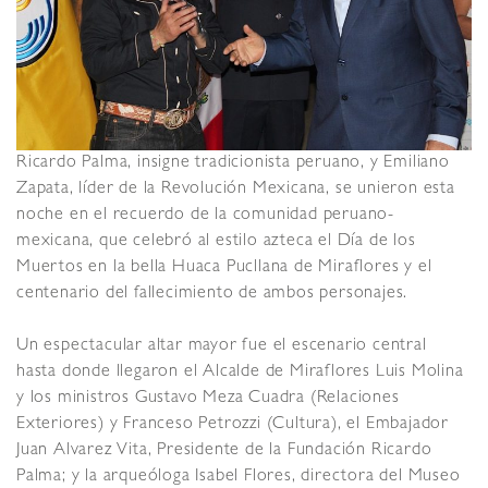
Ricardo Palma, insigne tradicionista peruano, y Emiliano
Zapata, líder de la Revolución Mexicana, se unieron esta
noche en el recuerdo de la comunidad peruano-
mexicana, que celebró al estilo azteca el Día de los
Muertos en la bella Huaca Pucllana de Miraflores y el
centenario del fallecimiento de ambos personajes.
Un espectacular altar mayor fue el escenario central
hasta donde llegaron el Alcalde de Miraflores Luis Molina
y los ministros Gustavo Meza Cuadra (Relaciones
Exteriores) y Franceso Petrozzi (Cultura), el Embajador
Juan Alvarez Vita, Presidente de la Fundación Ricardo
Palma; y la arqueóloga Isabel Flores, directora del Museo