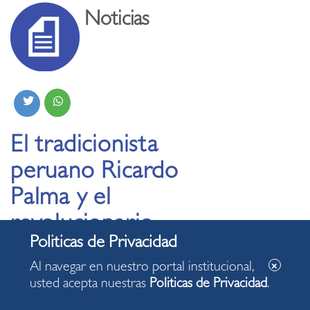
Noticias
El tradicionista
peruano Ricardo
Palma y el
revolucionario
mexicano Emiliano
Al navegar en nuestro portal institucional,
Zapata, fueron
usted acepta nuestras
Politicas de Privacidad
.
recordados en