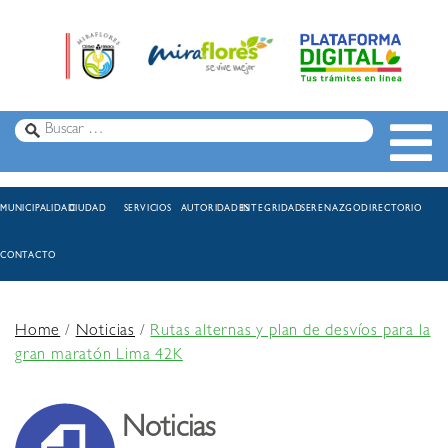
MUNICIPALIDAD
CIUDAD
SERVICIOS
AUTORIDADES
INTEGRIDAD
SERENAZGO
DIRECTORIO
CONTACTO
Home
/
Noticias
/
Rutas alternas y plan de desvíos para la
gran maratón Lima 42K
Noticias