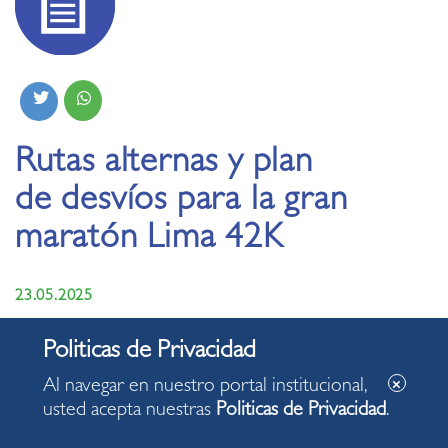
Rutas alternas y plan
de desvíos para la gran
maratón Lima 42K
23.05.2025
Miraflores acogerá la tradicional competencia
deportiva y se anunció un plan de desvíos y rutas
Al navegar en nuestro portal institucional,
alternas para el domingo 25 de mayo.
usted acepta nuestras
Politicas de Privacidad
.