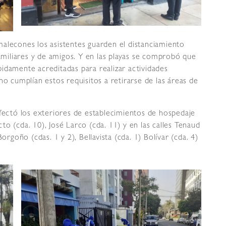
alecones los asistentes guarden el distanciamiento
familiares y de amigos. Y en las playas se comprobó que
idamente acreditadas para realizar actividades
no cumplían estos requisitos a retirarse de las áreas de
nfectó los exteriores de establecimientos de hospedaje
o (cda. 10), José Larco (cda. 11) y en las calles Tenaud
orgoño (cdas. 1 y 2), Bellavista (cda. 1) Bolívar (cda. 4)