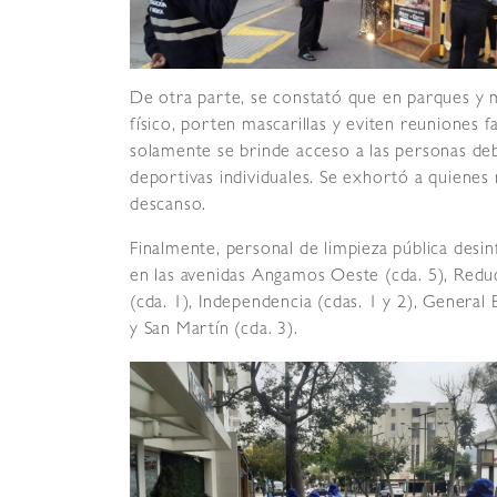
De otra parte, se constató que en parques y m
físico, porten mascarillas y eviten reuniones 
solamente se brinde acceso a las personas deb
deportivas individuales. Se exhortó a quienes 
descanso.
Finalmente, personal de limpieza pública desi
en las avenidas Angamos Oeste (cda. 5), Reduct
(cda. 1), Independencia (cdas. 1 y 2), General B
y San Martín (cda. 3).