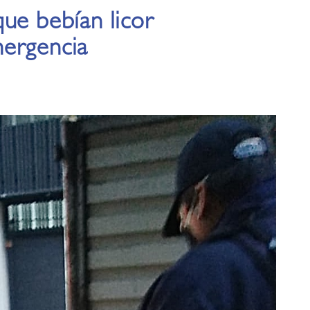
ue bebían licor
mergencia