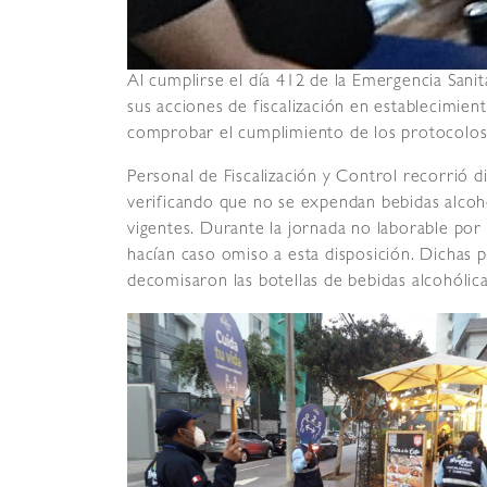
Al cumplirse el día 412 de la Emergencia Sanita
sus acciones de fiscalización en establecimient
comprobar el cumplimiento de los protocolos
Personal de Fiscalización y Control recorrió 
verificando que no se expendan bebidas alcoh
vigentes. Durante la jornada no laborable por 
hacían caso omiso a esta disposición. Dichas 
decomisaron las botellas de bebidas alcohólica