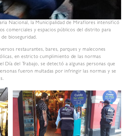
ria Nacional, la Municipalidad de Miraflores intensificó
os comerciales y espacios públicos del distrito para
 de bioseguridad.
diversos restaurantes, bares, parques y malecones
ólicas, en estricto cumplimiento de las normas
el Día del Trabajo, se detectó a algunas personas que
personas fueron multadas por infringir las normas y se
s.