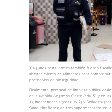
Y algunos restaurantes también fueron fiscali
abastecimiento de alimentos para comprobar q
protocolos de bioseguridad.
Finalmente, personal de limpieza pública desi
en la avenida Angamos Oeste (cda. 5) y en las 
4), Independencia (cdas. 1y 2) y Bellavista (c
Salud Miraflores; de tres supermercados en la 