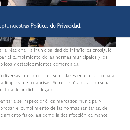
cepta nuestras
Politicas de Privacidad
.
aria Nacional, la Municipalidad de Miraflores prosiguió
bar el cumplimiento de las normas municipales y los
blicos y establecimientos comerciales.
ó diversas intersecciones vehiculares en el distrito para
 la limpieza de parabrisas. Se recordó a estas personas
ortó a dejar dichos lugares.
Sanitaria se inspeccionó los mercados Municipal y
probar el cumplimiento de las normas sanitarias, de
anciamiento físico, así como la desinfección de manos