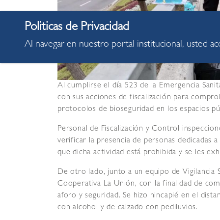
Al navegar en nuestro portal institucional, usted a
Al cumplirse el día 523 de la Emergencia Sanit
con sus acciones de fiscalización para compro
protocolos de bioseguridad en los espacios pú
Personal de Fiscalización y Control inspeccion
verificar la presencia de personas dedicadas a
que dicha actividad está prohibida y se les exh
De otro lado, junto a un equipo de Vigilancia 
Cooperativa La Unión, con la finalidad de com
aforo y seguridad. Se hizo hincapié en el dist
con alcohol y de calzado con pediluvios.