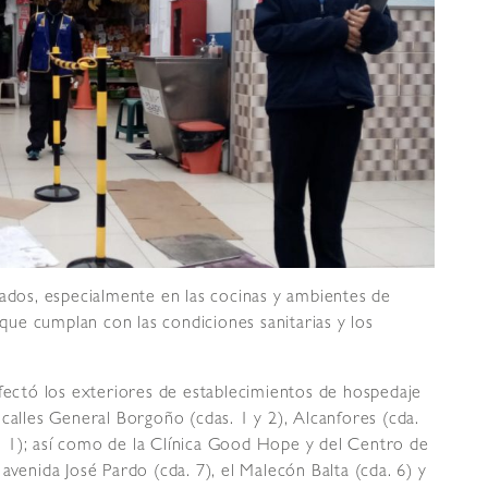
zados, especialmente en las cocinas y ambientes de
ue cumplan con las condiciones sanitarias y los
nfectó los exteriores de establecimientos de hospedaje
calles General Borgoño (cdas. 1 y 2), Alcanfores (cda.
da. 1); así como de la Clínica Good Hope y del Centro de
avenida José Pardo (cda. 7), el Malecón Balta (cda. 6) y