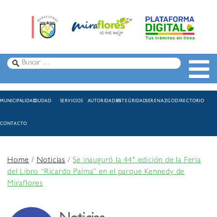
MUNICIPALIDAD
CIUDAD
SERVICIOS
AUTORIDADES
INTEGRIDAD
SERENAZGO
DIRECTORIO
CONTACTO
Home
/
Noticias
/
Se inauguró la 44° edición de la Feria
del Libro “Ricardo Palma” en el parque Kennedy de
Miraflores