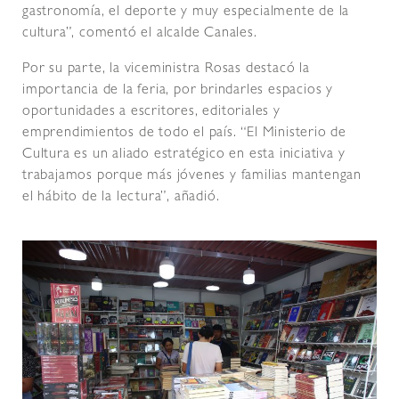
gastronomía, el deporte y muy especialmente de la
cultura”, comentó el alcalde Canales.
Por su parte, la viceministra Rosas destacó la
importancia de la feria, por brindarles espacios y
oportunidades a escritores, editoriales y
emprendimientos de todo el país. “El Ministerio de
Cultura es un aliado estratégico en esta iniciativa y
trabajamos porque más jóvenes y familias mantengan
el hábito de la lectura”, añadió.