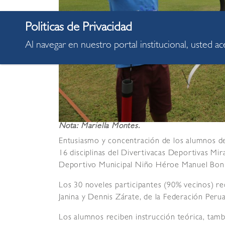
Al navegar en nuestro portal institucional, usted a
Nota: Mariella Montes.
Entusiasmo y concentración de los alumnos de
16 disciplinas del Divertivacas Deportivas Mi
Deportivo Municipal Niño Héroe Manuel Bonil
Los 30 noveles participantes (90% vecinos) re
Janina y Dennis Zárate, de la Federación Peru
Los alumnos reciben instrucción teórica, tam