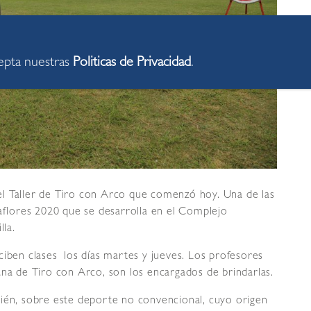
cepta nuestras
Politicas de Privacidad
.
l Taller de Tiro con Arco que comenzó hoy. Una de las
raflores 2020 que se desarrolla en el Complejo
la.
ciben clases los días martes y jueves. Los profesores
ana de Tiro con Arco, son los encargados de brindarlas.
bién, sobre este deporte no convencional, cuyo origen