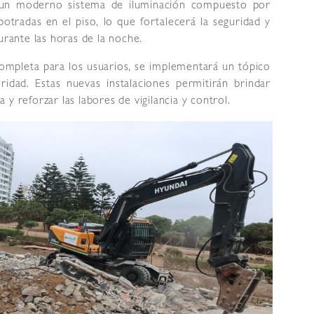
á un moderno sistema de iluminación compuesto por
otradas en el piso, lo que fortalecerá la seguridad y
urante las horas de la noche.
ompleta para los usuarios, se implementará un tópico
idad. Estas nuevas instalaciones permitirán brindar
y reforzar las labores de vigilancia y control.