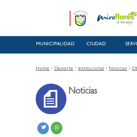
MUNICIPALIDAD
CIUDAD
SERV
Home
/
Deporte
/
Institucional
/
Noticias
/
O
Noticias