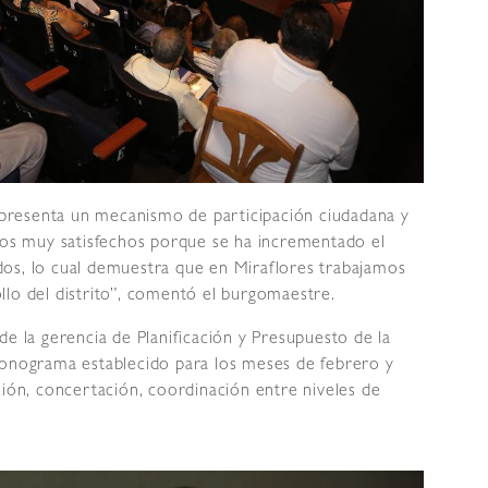
presenta un mecanismo de participación ciudadana y
amos muy satisfechos porque se ha incrementado el
os, lo cual demuestra que en Miraflores trabajamos
llo del distrito”, comentó el burgomaestre.
de la gerencia de Planificación y Presupuesto de la
ronograma establecido para los meses de febrero y
ción, concertación, coordinación entre niveles de