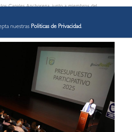
Carlos Canales Anchorena, junto a miembros del
ue integran el equipo técnico a cargo de dirigir este
l presupuesto asignado a los proyectos elegidos será
cepta nuestras
Politicas de Privacidad
.