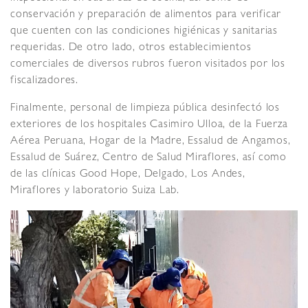
conservación y preparación de alimentos para verificar
que cuenten con las condiciones higiénicas y sanitarias
requeridas. De otro lado, otros establecimientos
comerciales de diversos rubros fueron visitados por los
fiscalizadores.
Finalmente, personal de limpieza pública desinfectó los
exteriores de los hospitales Casimiro Ulloa, de la Fuerza
Aérea Peruana, Hogar de la Madre, Essalud de Angamos,
Essalud de Suárez, Centro de Salud Miraflores, así como
de las clínicas Good Hope, Delgado, Los Andes,
Miraflores y laboratorio Suiza Lab.