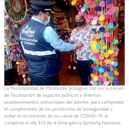
La Municipalidad de Miraflores prosiguió con sus acciones
de fiscalización de espacios públicos y diversos
establecimientos comerciales del distrito, para comprobar
el cumplimiento de los protocolos de bioseguridad y
evitar el incremento de los casos de COVID-19, al
cumplirse el día 310 de la Emergencia Sanitaria Nacional.