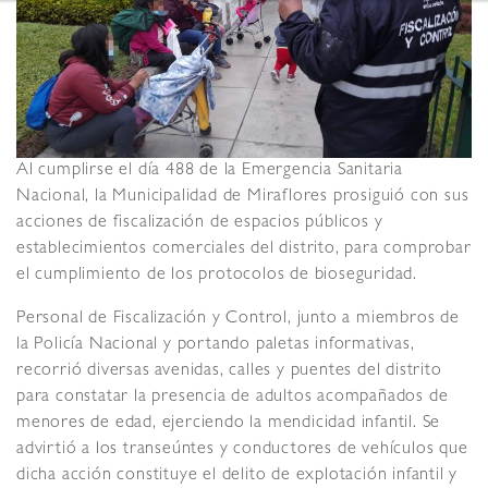
Al cumplirse el día 488 de la Emergencia Sanitaria
Nacional, la Municipalidad de Miraflores prosiguió con sus
acciones de fiscalización de espacios públicos y
establecimientos comerciales del distrito, para comprobar
el cumplimiento de los protocolos de bioseguridad.
Personal de Fiscalización y Control, junto a miembros de
la Policía Nacional y portando paletas informativas,
recorrió diversas avenidas, calles y puentes del distrito
para constatar la presencia de adultos acompañados de
menores de edad, ejerciendo la mendicidad infantil. Se
advirtió a los transeúntes y conductores de vehículos que
dicha acción constituye el delito de explotación infantil y