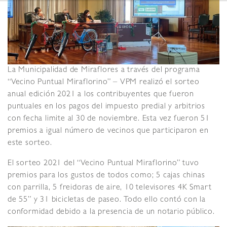
La Municipalidad de Miraflores a través del programa
“Vecino Puntual Miraflorino” – VPM realizó el sorteo
anual edición 2021 a los contribuyentes que fueron
puntuales en los pagos del impuesto predial y arbitrios
con fecha limite al 30 de noviembre. Esta vez fueron 51
premios a igual número de vecinos que participaron en
este sorteo.
El sorteo 2021 del “Vecino Puntual Miraflorino” tuvo
premios para los gustos de todos como; 5 cajas chinas
con parrilla, 5 freidoras de aire, 10 televisores 4K Smart
de 55” y 31 bicicletas de paseo. Todo ello contó con la
conformidad debido a la presencia de un notario público.