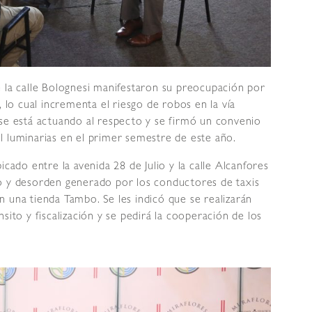
e la calle Bolognesi manifestaron su preocupación por
, lo cual incrementa el riesgo de robos en la vía
 se está actuando al respecto y se firmó un convenio
l luminarias en el primer semestre de este año.
icado entre la avenida 28 de Julio y la calle Alcanfores
o y desorden generado por los conductores de taxis
 una tienda Tambo. Se les indicó que se realizarán
sito y fiscalización y se pedirá la cooperación de los