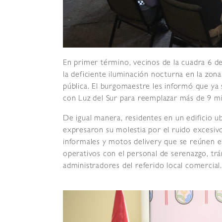
En primer término, vecinos de la cuadra 6 d
la deficiente iluminación nocturna en la zona
pública. El burgomaestre les informó que ya
con Luz del Sur para reemplazar más de 9 mi
De igual manera, residentes en un edificio ub
expresaron su molestia por el ruido excesiv
informales y motos delivery que se reúnen en
operativos con el personal de serenazgo, trán
administradores del referido local comercial.