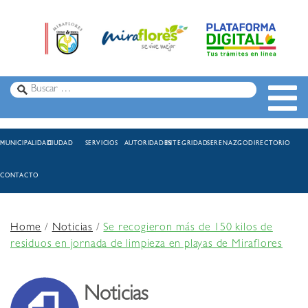
MUNICIPALIDAD
CIUDAD
SERVICIOS
AUTORIDADES
INTEGRIDAD
SERENAZGO
DIRECTORIO
CONTACTO
Home
/
Noticias
/
Se recogieron más de 150 kilos de
residuos en jornada de limpieza en playas de Miraflores
Noticias