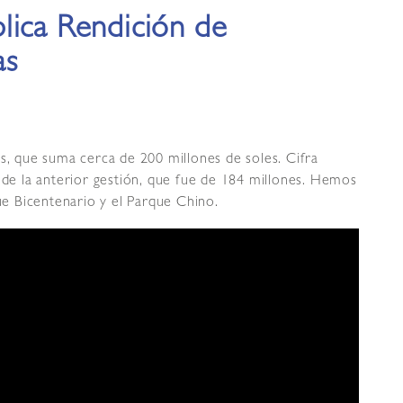
lica Rendición de
as
as, que suma cerca de 200 millones de soles. Cifra
s de la anterior gestión, que fue de 184 millones. Hemos
e Bicentenario y el Parque Chino.