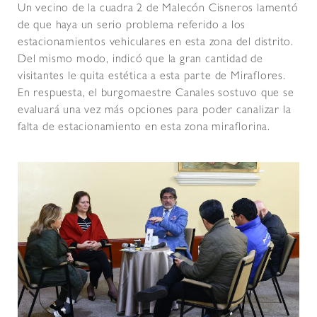
Un vecino de la cuadra 2 de Malecón Cisneros lamentó
de que haya un serio problema referido a los
estacionamientos vehiculares en esta zona del distrito.
Del mismo modo, indicó que la gran cantidad de
visitantes le quita estética a esta parte de Miraflores.
En respuesta, el burgomaestre Canales sostuvo que se
evaluará una vez más opciones para poder canalizar la
falta de estacionamiento en esta zona miraflorina.