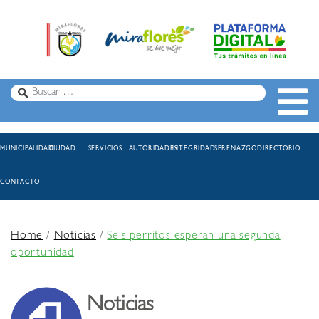
MUNICIPALIDAD
CIUDAD
SERVICIOS
AUTORIDADES
INTEGRIDAD
SERENAZGO
DIRECTORIO
CONTACTO
Home
/
Noticias
/
Seis perritos esperan una segunda
oportunidad
Noticias