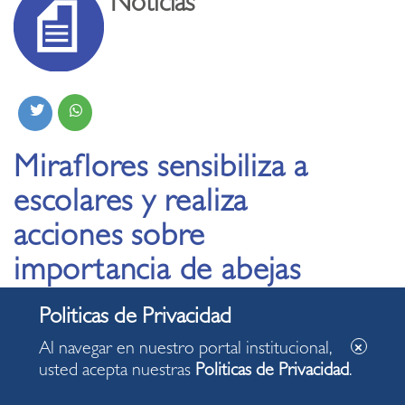
Noticias
Miraflores sensibiliza a
escolares y realiza
acciones sobre
importancia de abejas
en conservación del
medio ambiente
Al navegar en nuestro portal institucional,
usted acepta nuestras
Politicas de Privacidad
.
28.11.2019