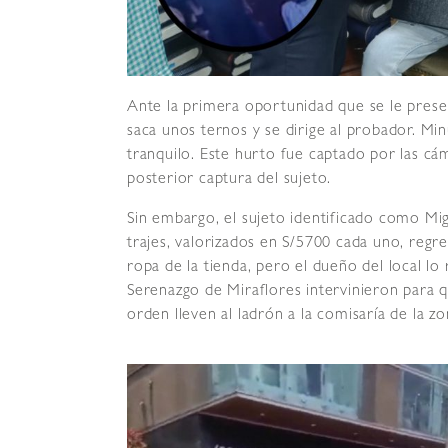
Ante la primera oportunidad que se le prese
saca unos ternos y se dirige al probador. Mi
tranquilo. Este hurto fue captado por las cám
posterior captura del sujeto.
Sin embargo, el sujeto identificado como Mi
trajes, valorizados en S/5700 cada uno, regr
ropa de la tienda, pero el dueño del local l
Serenazgo de Miraflores intervinieron para q
orden lleven al ladrón a la comisaría de la zo