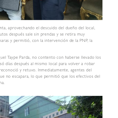
nta, aprovechando el descuido del dueño del local,
nutos después sale sin prendas y se retira muy
aras y permitió, con la intervención de la PNP, la
guel Taype Parda, no contento con haberse llevado los
esó días después al mismo local para volver a robar
o reconoció y retuvo. Inmediatamente, agentes del
ue no escapara, lo que permitió que los efectivos del
na.