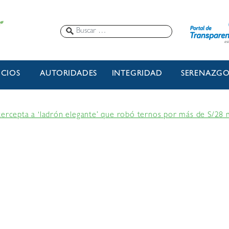
ICIOS
AUTORIDADES
INTEGRIDAD
SERENAZG
tercepta a ‘ladrón elegante’ que robó ternos por más de S/28 