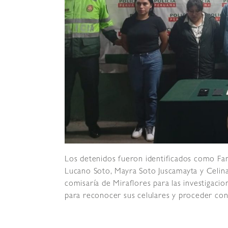
Los detenidos fueron identificados como Fan
Lucano Soto, Mayra Soto Juscamayta y Celina
comisaría de Miraflores para las investigaci
para reconocer sus celulares y proceder con