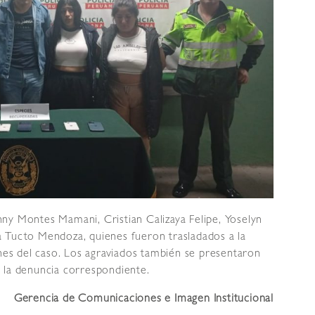
ny Montes Mamani, Cristian Calizaya Felipe, Yoselyn
 Tucto Mendoza, quienes fueron trasladados a la
ones del caso. Los agraviados también se presentaron
 la denuncia correspondiente.
Gerencia de Comunicaciones e Imagen Institucional