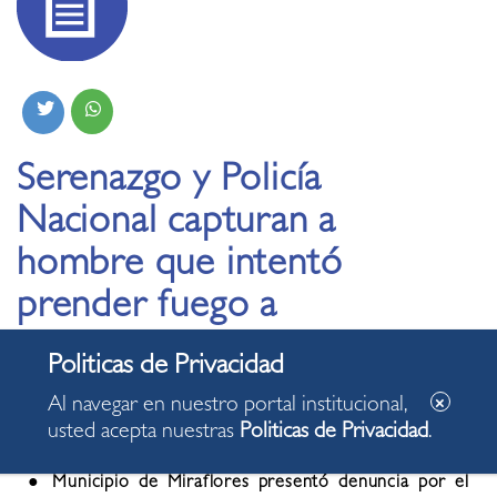
Serenazgo y Policía
Nacional capturan a
hombre que intentó
prender fuego a
sereno
Al navegar en nuestro portal institucional,
09.09.2023
usted acepta nuestras
Politicas de Privacidad
.
●
Municipio de Miraflores presentó denuncia por el