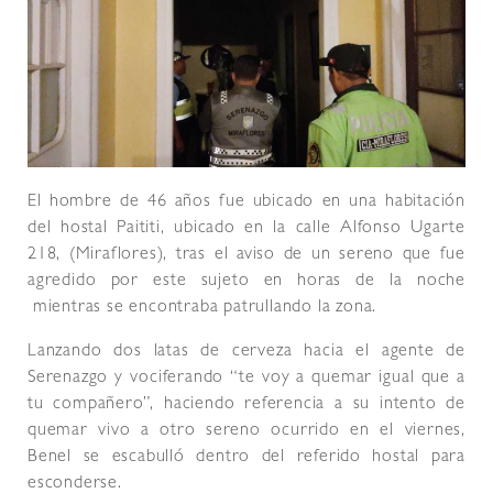
El hombre de 46 años fue ubicado en una habitación
del hostal Paititi, ubicado en la calle Alfonso Ugarte
218, (Miraflores), tras el aviso de un sereno que fue
agredido por este sujeto en horas de la noche
mientras se encontraba patrullando la zona.
Lanzando dos latas de cerveza hacia el agente de
Serenazgo y vociferando “te voy a quemar igual que a
tu compañero”, haciendo referencia a su intento de
quemar vivo a otro sereno ocurrido en el viernes,
Benel se escabulló dentro del referido hostal para
esconderse.