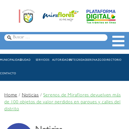
MUNICIPALIDAD
CIUDAD
SERVICIOS
AUTORIDADES
INTEGRIDAD
SERENAZGO
DIRECTORIO
CONTACTO
Home
/
Noticias
/
Serenos de Miraflores devuelven más
de 100 objetos de valor perdidos en parques y calles del
distrito