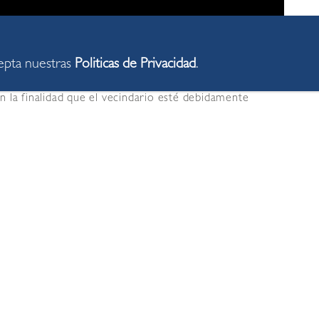
cepta nuestras
Politicas de Privacidad
.
 la finalidad que el vecindario esté debidamente